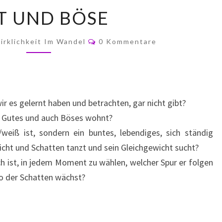
GUT
T UND BÖSE
UND
BÖSE
Kommentare
irklichkeit Im Wandel
0 Kommentare
r es gelernt haben und betrachten, gar nicht gibt?
r Gutes und auch Böses wohnt?
weiß ist, sondern ein buntes, lebendiges, sich ständig
cht und Schatten tanzt und sein Gleichgewicht sucht?
ch ist, in jedem Moment zu wählen, welcher Spur er folgen
 wo der Schatten wächst?