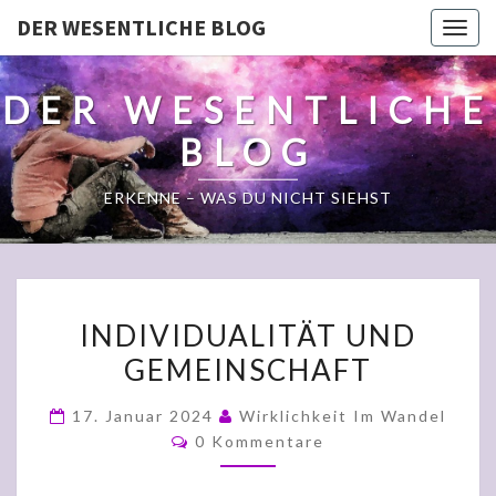
DER WESENTLICHE BLOG
Togg
navig
DER WESENTLICHE
BLOG
ERKENNE – WAS DU NICHT SIEHST
INDIVIDUALITÄT
INDIVIDUALITÄT UND
UND
GEMEINSCHAFT
GEMEINSCHAFT
17. Januar 2024
Wirklichkeit Im Wandel
Kommentare
0 Kommentare