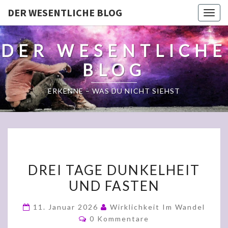
DER WESENTLICHE BLOG
Togg
navig
DER WESENTLICHE
BLOG
ERKENNE – WAS DU NICHT SIEHST
DREI
DREI TAGE DUNKELHEIT
TAGE
UND FASTEN
DUNKELHEIT
UND
11. Januar 2026
Wirklichkeit Im Wandel
FASTEN
Kommentare
0 Kommentare