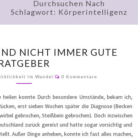
Durchsuchen Nach
Schlagwort:
Körperintelligenz
DIAGNOSEN
IND NICHT IMMER GUTE
SIND
RATGEBER
NICHT
IMMER
Kommentare
irklichkeit Im Wandel
0 Kommentare
GUTE
RATGEBER
e heilen konnte Durch besondere Umstände, bekam ich,
Rücken, erst sieben Wochen später die Diagnose (Becken
irbel gebrochen, Steißbein gebrochen). Doch inzwischen
utschland zurück gereist und hatte sogar vorsichtig und
llt. Außer Dinge anheben, konnte ich fast alles machen,