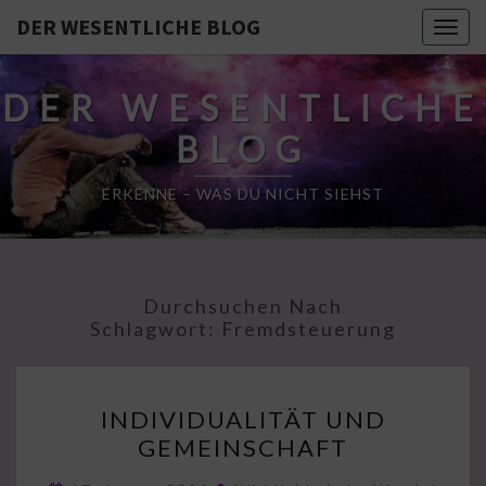
DER WESENTLICHE BLOG
Togg
navig
DER WESENTLICHE
BLOG
ERKENNE – WAS DU NICHT SIEHST
Durchsuchen Nach
Schlagwort:
Fremdsteuerung
INDIVIDUALITÄT
INDIVIDUALITÄT UND
UND
GEMEINSCHAFT
GEMEINSCHAFT