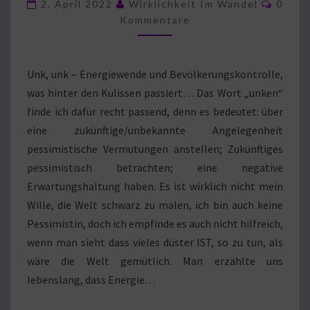
Komme
KAMPF
2. April 2022
Wirklichkeit Im Wandel
0
Kommentare
UM
DAS
MENSCHLICHE
Unk, unk – Energiewende und Bevölkerungskontrolle,
BEWUSSTSEIN
was hinter den Kulissen passiert… Das Wort „unken“
finde ich dafür recht passend, denn es bedeutet: über
eine zukünftige/unbekannte Angelegenheit
pessimistische Vermutungen anstellen; Zukünftiges
pessimistisch betrachten; eine negative
Erwartungshaltung haben. Es ist wirklich nicht mein
Wille, die Welt schwarz zu malen, ich bin auch keine
Pessimistin, doch ich empfinde es auch nicht hilfreich,
wenn man sieht dass vieles düster IST, so zu tun, als
wäre die Welt gemütlich. Man erzählte uns
lebenslang, dass Energie…