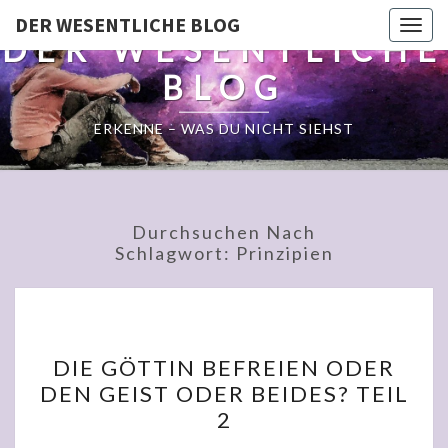
DER WESENTLICHE BLOG
Togg
DER WESENTLICHE
navig
BLOG
ERKENNE – WAS DU NICHT SIEHST
Durchsuchen Nach
Schlagwort:
Prinzipien
DIE
DIE GÖTTIN BEFREIEN ODER
GÖTTIN
DEN GEIST ODER BEIDES? TEIL
BEFREIEN
2
ODER