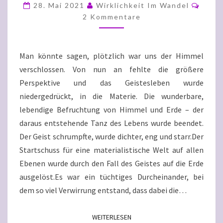
DEN
Komm
28. Mai 2021
Wirklichkeit Im Wandel
GEIST
2 Kommentare
ODER
BEIDES?
Man könnte sagen, plötzlich war uns der Himmel
TEIL
verschlossen. Von nun an fehlte die größere
2
Perspektive und das Geistesleben wurde
niedergedrückt, in die Materie. Die wunderbare,
lebendige Befruchtung von Himmel und Erde – der
daraus entstehende Tanz des Lebens wurde beendet.
Der Geist schrumpfte, wurde dichter, eng und starr.Der
Startschuss für eine materialistische Welt auf allen
Ebenen wurde durch den Fall des Geistes auf die Erde
ausgelöst.Es war ein tüchtiges Durcheinander, bei
dem so viel Verwirrung entstand, dass dabei die…
WEITERLESEN
WEITERLESEN