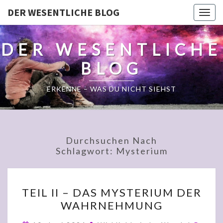
DER WESENTLICHE BLOG
Togg
navig
DER WESENTLICHE
BLOG
ERKENNE – WAS DU NICHT SIEHST
Durchsuchen Nach
Schlagwort:
Mysterium
TEIL
TEIL II – DAS MYSTERIUM DER
II
WAHRNEHMUNG
–
DAS
Komm