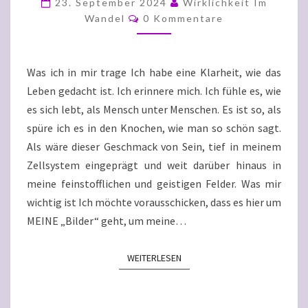
23. September 2024
Wirklichkeit Im
Kommentare
MENSCH
Wandel
0 Kommentare
UNTER
MENSCHEN
Was ich in mir trage Ich habe eine Klarheit, wie das
ZU
Leben gedacht ist. Ich erinnere mich. Ich fühle es, wie
SEIN
es sich lebt, als Mensch unter Menschen. Es ist so, als
spüre ich es in den Knochen, wie man so schön sagt.
Als wäre dieser Geschmack von Sein, tief in meinem
Zellsystem eingeprägt und weit darüber hinaus in
meine feinstofflichen und geistigen Felder. Was mir
wichtig ist Ich möchte vorausschicken, dass es hier um
MEINE „Bilder“ geht, um meine…
WEITERLESEN
WEITERLESEN