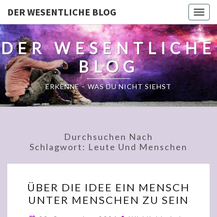
DER WESENTLICHE BLOG
Togg
navig
DER WESENTLICHE
BLOG
ERKENNE – WAS DU NICHT SIEHST
Durchsuchen Nach
Schlagwort:
Leute Und Menschen
ÜBER
ÜBER DIE IDEE EIN MENSCH
DIE
UNTER MENSCHEN ZU SEIN
IDEE
EIN