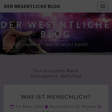
DER WESENTLICHE BLOG
Togg
navig
DER WESENTLICHE
BLOG
ERKENNE – WAS DU NICHT SIEHST
Durchsuchen Nach
Schlagwort:
Aufstieg
WAS
WAS IST MENSCHLICH?
IST
MENSCHLICH?
Komm
13. März 2023
Wirklichkeit Im Wandel