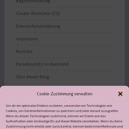
Begriffserklärung
Cookie-Richtlinie (EU)
Datenschutzerklärung
Impressum
Kontakt
Paradiesplatz im Auenland
Über diesen Blog
Cookie-Zustimmung verwalten
Um dir ein optimales Erlebnis zu bieten, verwenden wir Technologien wie
Cookies, um Geräteinformationen zu speichern und/oder darauf zuzugreifen.
Wenn du diesen Technologien zustimmst, können wir Daten wie das
LebensSchule-Auenland
Surfverhalten oder eindeutige IDs auf dieser Website verarbeiten. Wenn du deine
Zustimmung nicht erteilst oder zurückziehst, können bestimmte Merkmale und