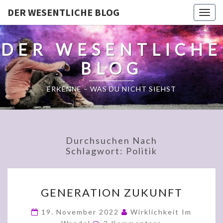
DER WESENTLICHE BLOG
Togg
navig
DER WESENTLICHE
BLOG
ERKENNE – WAS DU NICHT SIEHST
Durchsuchen Nach
Schlagwort:
Politik
GENERATION
GENERATION ZUKUNFT
ZUKUNFT
19. November 2022
Wirklichkeit Im
Kommentare